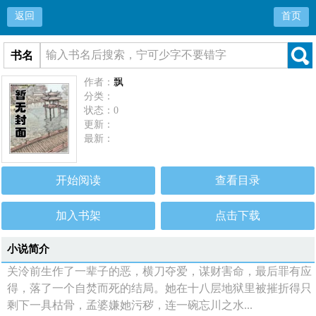
返回
首页
书名
作者：
飘
分类：
状态：0
更新：
最新：
开始阅读
查看目录
加入书架
点击下载
小说简介
关泠前生作了一辈子的恶，横刀夺爱，谋财害命，最后罪有应
得，落了一个自焚而死的结局。她在十八层地狱里被摧折得只
剩下一具枯骨，孟婆嫌她污秽，连一碗忘川之水...