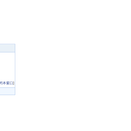
闭本窗口
]