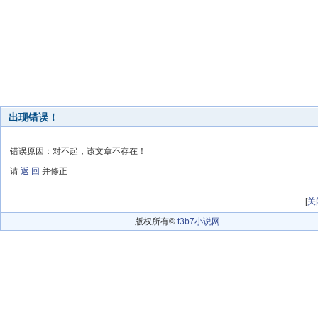
出现错误！
错误原因：对不起，该文章不存在！
请
返 回
并修正
[
关
版权所有©
t3b7小说网