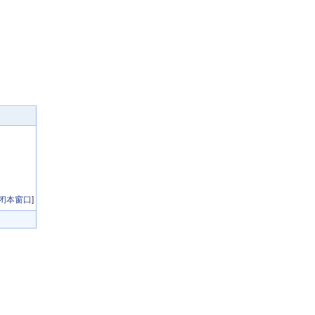
闭本窗口
]