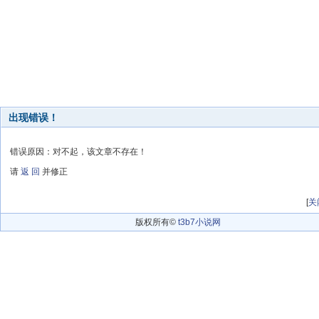
出现错误！
错误原因：对不起，该文章不存在！
请
返 回
并修正
[
关
版权所有©
t3b7小说网