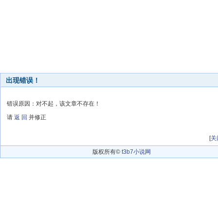
出现错误！
错误原因：对不起，该文章不存在！
请
返 回
并修正
[
关
版权所有©
t3b7小说网