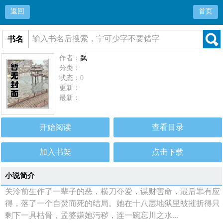
返回
首页
书名
作者：
飘
分类：
状态：0
更新：
最新：
开始阅读
查看目录
加入书架
点击下载
小说简介
关泠前生作了一辈子的恶，横刀夺爱，谋财害命，最后罪有应
得，落了一个自焚而死的结局。她在十八层地狱里被摧折得只
剩下一具枯骨，孟婆嫌她污秽，连一碗忘川之水...